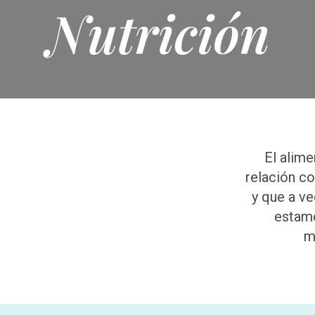
Nutrición
El alime
relación c
y que a v
estamo
m