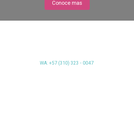
Conoce mas
Happy Yoga Nutre
happyyoganutre@gmail.com
WA: +57 (310) 323 - 0047