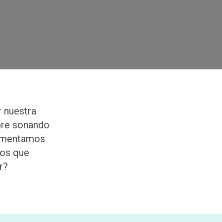
r nuestra
pre sonando
limentamos
mos que
r?